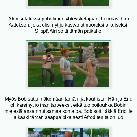
Afrin selatessa puhelimen yhteystietojaan, huomasi hän
Aatoksen, joka olisi nyt jo kasvanut nuoreksi aikuiseksi.
Siispä Afri soitti tämän paikalle.
Myös Bob sattui näkemään tämän, ja kauhistui. Hän ja Eric
oli kärsinyt jo ihan tarpeeksi, eikä tuo poikrukka Bobin
mielestä ansainnut samaa kohtaloa. Bob soitti äkkiä Ericille
ja käski tämän saapua pikaisesti Afroditen talon luo.