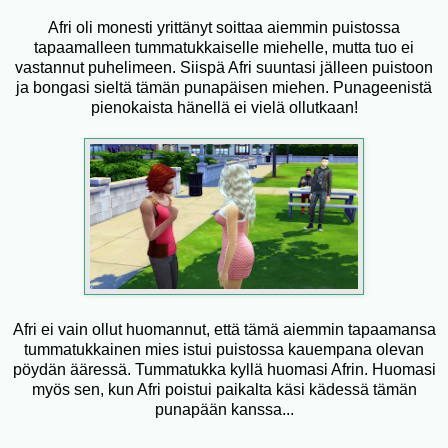
Afri oli monesti yrittänyt soittaa aiemmin puistossa
tapaamalleen tummatukkaiselle miehelle, mutta tuo ei
vastannut puhelimeen. Siispä Afri suuntasi jälleen puistoon
ja bongasi sieltä tämän punapäisen miehen. Punageenistä
pienokaista hänellä ei vielä ollutkaan!
Afri ei vain ollut huomannut, että tämä aiemmin tapaamansa
tummatukkainen mies istui puistossa kauempana olevan
pöydän ääressä. Tummatukka kyllä huomasi Afrin. Huomasi
myös sen, kun Afri poistui paikalta käsi kädessä tämän
punapään kanssa...