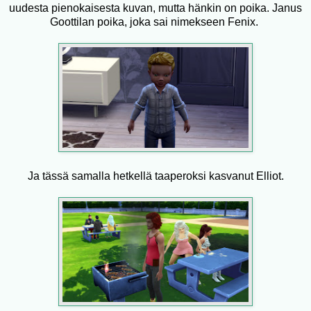
uudesta pienokaisesta kuvan, mutta hänkin on poika. Janus
Goottilan poika, joka sai nimekseen Fenix.
Ja tässä samalla hetkellä taaperoksi kasvanut Elliot.