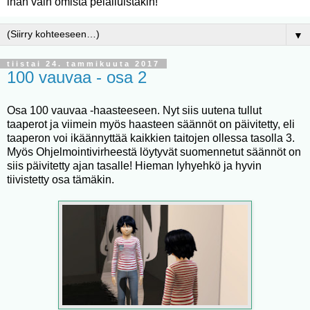
ihan vain omista pelailuistakin!
▼
tiistai 24. tammikuuta 2017
100 vauvaa - osa 2
Osa 100 vauvaa -haasteeseen. Nyt siis uutena tullut
taaperot ja viimein myös haasteen säännöt on päivitetty, eli
taaperon voi ikäännyttää kaikkien taitojen ollessa tasolla 3.
Myös Ohjelmointivirheestä löytyvät suomennetut säännöt on
siis päivitetty ajan tasalle! Hieman lyhyehkö ja hyvin
tiivistetty osa tämäkin.