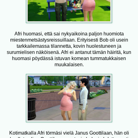
Afri huomasi, että sai nykyaikoina paljon huomiota
miestenmetsästysreissuillaan. Erityisesti Bob oli usein
tarkkailemassa tilannetta, kovin huolestuneen ja
surumielisen näköisenä. Afri ei antanut tämän häiritä, kun
huomasi pöydässä istuvan komean tummatukkaisen
muukalaisen.
Kotimatkalla Afri törmäsi vielä Janus Goottilaan, hän oli