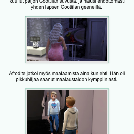
kuullut paljon Goottilan suvusta, ja halusi ehdottomasti
yhden lapsen Goottilan geeneillä.
Afrodite jatkoi myös maalaamista aina kun ehti. Hän oli
pikkuhiljaa saanut maalaustaidon kymppiin asti.