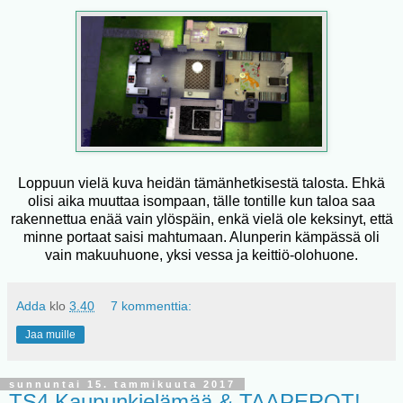
Loppuun vielä kuva heidän tämänhetkisestä talosta. Ehkä
olisi aika muuttaa isompaan, tälle tontille kun taloa saa
rakennettua enää vain ylöspäin, enkä vielä ole keksinyt, että
minne portaat saisi mahtumaan. Alunperin kämpässä oli
vain makuuhuone, yksi vessa ja keittiö-olohuone.
Adda
klo
3.40
7 kommenttia:
Jaa muille
sunnuntai 15. tammikuuta 2017
TS4 Kaupunkielämää & TAAPEROT!