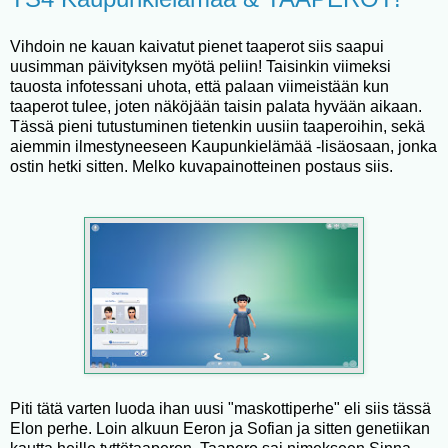
Vihdoin ne kauan kaivatut pienet taaperot siis saapui
uusimman päivityksen myötä peliin! Taisinkin viimeksi
tauosta infotessani uhota, että palaan viimeistään kun
taaperot tulee, joten näköjään taisin palata hyvään aikaan.
Tässä pieni tutustuminen tietenkin uusiin taaperoihin, sekä
aiemmin ilmestyneeseen Kaupunkielämää -lisäosaan, jonka
ostin hetki sitten. Melko kuvapainotteinen postaus siis.
Piti tätä varten luoda ihan uusi "maskottiperhe" eli siis tässä
Elon perhe. Loin alkuun Eeron ja Sofian ja sitten genetiikan