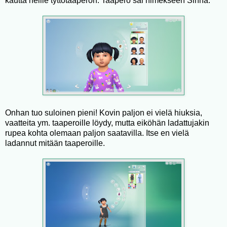
kautta heille tyttötaaperon. Taapero sai nimekseen Sinna.
Onhan tuo suloinen pieni! Kovin paljon ei vielä hiuksia,
vaatteita ym. taaperoille löydy, mutta eiköhän ladattujakin
rupea kohta olemaan paljon saatavilla. Itse en vielä
ladannut mitään taaperoille.